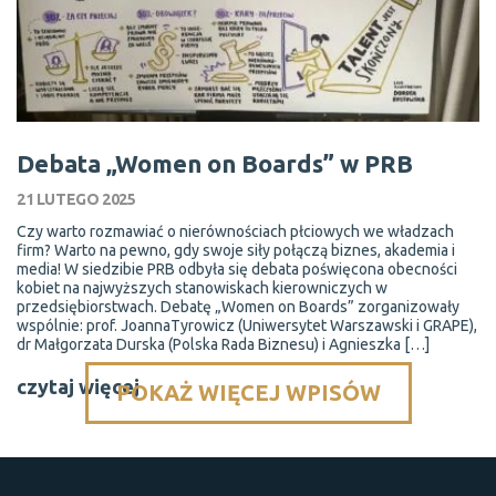
Debata „Women on Boards” w PRB
21 LUTEGO 2025
Czy warto rozmawiać o nierównościach płciowych we władzach
firm? Warto na pewno, gdy swoje siły połączą biznes, akademia i
media! W siedzibie PRB odbyła się debata poświęcona obecności
kobiet na najwyższych stanowiskach kierowniczych w
przedsiębiorstwach. Debatę „Women on Boards” zorganizowały
wspólnie: prof. JoannaTyrowicz (Uniwersytet Warszawski i GRAPE),
dr Małgorzata Durska (Polska Rada Biznesu) i Agnieszka […]
czytaj więcej
POKAŻ WIĘCEJ WPISÓW