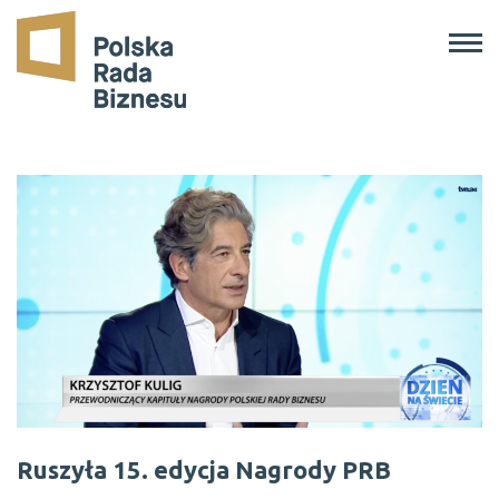
Programy
O Nas
Aktualności
Raporty
Kontakt
EN
/
PL
Ruszyła 15. edycja Nagrody PRB