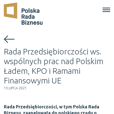
Programy
O Nas
Aktualności
Raporty
Kontakt
EN
/
PL
Rada Przedsiębiorczości ws.
wspólnych prac nad Polskim
Ładem, KPO i Ramami
Finansowymi UE
15 LIPCA 2021
Rada Przedsiębiorczości, w tym Polska Rada
Biznesu, zaapelowała do polskiego rządu o